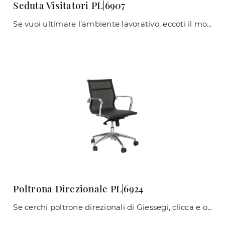
Seduta Visitatori PL|6907
Se vuoi ultimare l'ambiente lavorativo, eccoti il modello Seduta Visitatori PL|6907 di Giessegi tra differenti soluzioni di sedie ospiti e attesa.
Poltrona Direzionale PL|6924
Se cerchi poltrone direzionali di Giessegi, clicca e ottieni informazioni sul modello Poltrona Direzionale PL|6924 in pvc per il tuo ufficio!