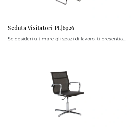
Seduta Visitatori PL|6926
Se desideri ultimare gli spazi di lavoro, ti presentiamo il modello Seduta Visitatori PL|6926 di Giessegi tra diverse proposte di sedie ospiti e ...