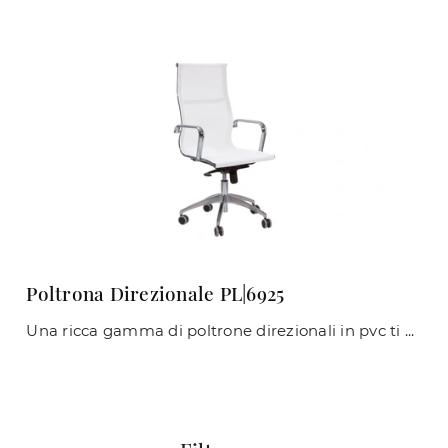
Poltrona Direzionale PL|6925
Una ricca gamma di poltrone direzionali in pvc ti aspetta! Il modello Poltrona Direzionale PL|6925 di Giessegi ti aspetta!