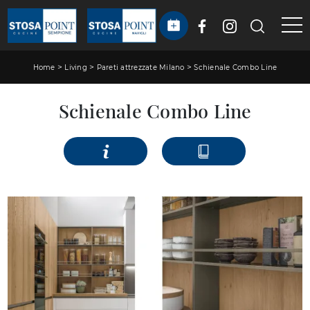
>
>
>
Home
Living
Pareti attrezzate Milano
Schienale Combo Line
Schienale Combo Line