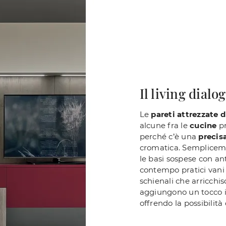
Il living dialo
Le
pareti attrezzate d
alcune fra le
cucine
pr
perché c’è una
precis
cromatica. Semplicemen
le basi sospese con an
contempo pratici vani c
schienali che arricchis
aggiungono un tocco i
offrendo la possibilità 