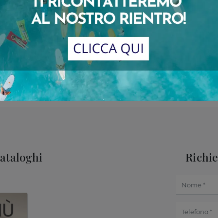
cataloghi
Richi