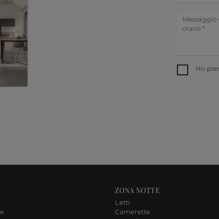
Ho pre
ZONA NOTTE
Letti
ne
Camerette