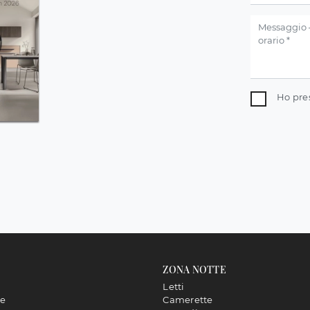
Ho pre
ZONA NOTTE
Letti
ne
Camerette