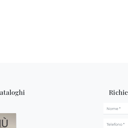
cataloghi
Richi