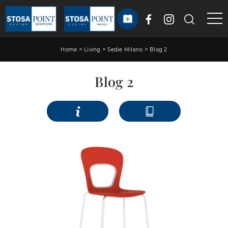
>
>
>
Home
Living
Sedie Milano
Blog 2
Blog 2