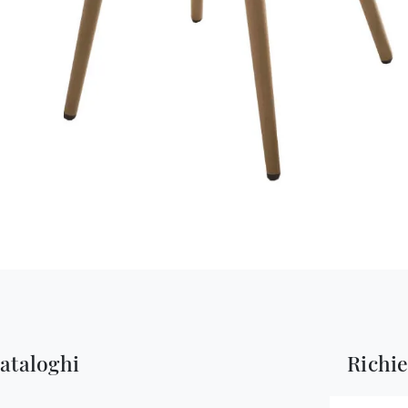
cataloghi
Richi