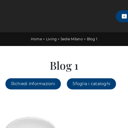
Home
>
Living
>
Sedie Milano
>
Blog 1
Blog 1
Richiedi Informazioni
Sfoglia i cataloghi