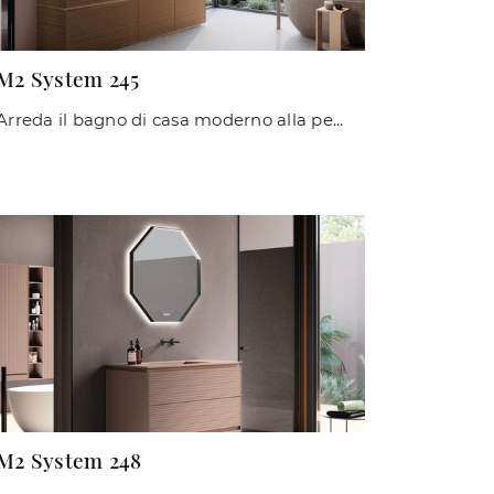
M2 System 245
Arreda il bagno di casa moderno alla perfezione con M2 System 245, mobili bagno a terra e accessori in melaminico di Baxar.
M2 System 248