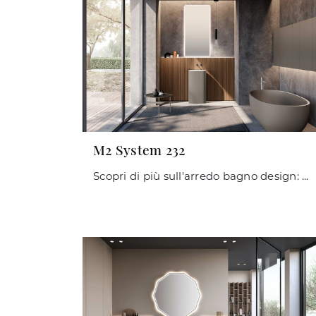
M2 System 232
Scopri di più sull'arredo bagno design: mobili bagno a terra in legno come il modello M2 System 232 di Baxar ti aspettano.