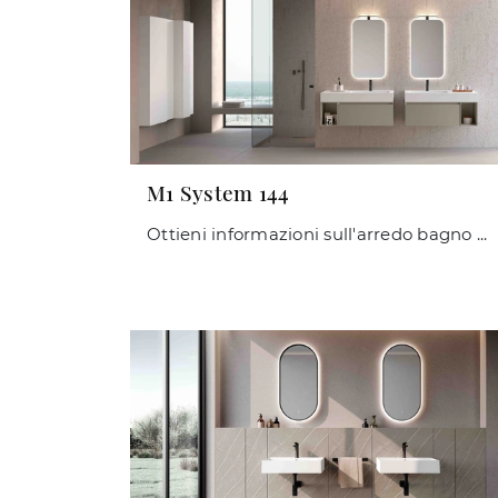
M1 System 144
Ottieni informazioni sull'arredo bagno moderno: mobili bagno sospesi in laccato opaco come il modello M1 System 144 di Baxar ti aspettano.