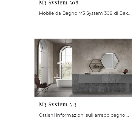
M3 System 308
Mobile da Bagno M3 System 308 di Baxar: clicca e ottieni informazioni su mobili bagno sospesi in gres e elementi accessori della firma.
M3 System 313
Ottieni informazioni sull'arredo bagno moderno: mobili bagno sospesi in laccato opaco come il modello M3 System 313 di Baxar ti aspettano.