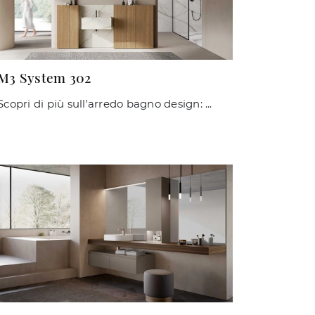
M3 System 302
Scopri di più sull'arredo bagno design: mobili bagno a terra in legno come il modello M3 System 302 di Baxar ti attendono.