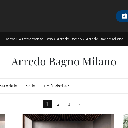
Home
>
Arredamento Casa
>
Arredo Bagno
>
Arredo Bagno Milano
Arredo Bagno Milano
ateriale
Stile
I più visti a :
1
2
3
4