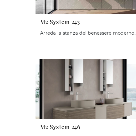
M2 System 243
Arreda la stanza del benessere moderno alla perfezione con M2 System 243, mo
M2 System 246