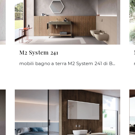
M2 System 241
mobili bagno a terra M2 System 241 di Baxar: scopri l'Arredo Bagno in legno design e arreda il tuo bagno.