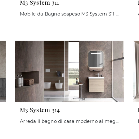
M3 System 311
Mobile da Bagno sospeso M3 System 311 di Baxar: clicca e scopri di più su mobili bagno sospesi in legno e accessori del marchio.
M3 System 314
Arreda il bagno di casa moderno al meglio con M3 System 314, mobili bagno sospesi e complementi in melaminico di Baxar.