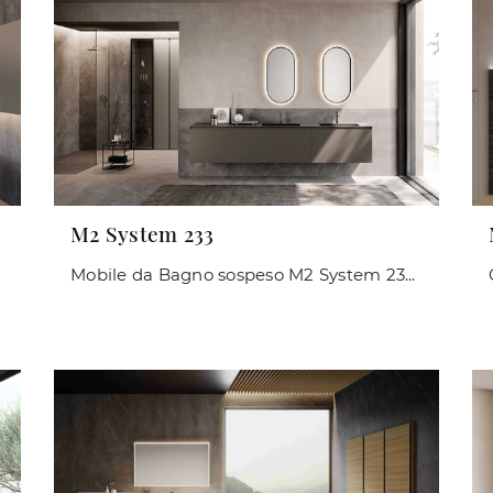
M2 System 233
Mobile da Bagno sospeso M2 System 233 di Baxar: clicca e ottieni informazioni su mobili bagno sospesi in laccato opaco e elementi accessori della ...