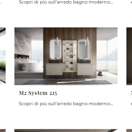
nico come il modello M2 System 246 di Baxar ti aspettano.
Scopri di più sull'arredo bagno moderno: mobili bagno a terra in HPL come il modello M2 System 247 di Baxar ti aspettano.
M2 System 225
Scopri di più sull'arredo bagno moderno: mobili bagno sospesi in melaminico come il modello M2 System 225 di Baxar ti attendono.