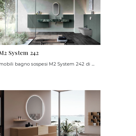
M2 System 242
mobili bagno sospesi M2 System 242 di Baxar: scopri l'Arredo Bagno in laccato opaco design e arreda la stanza del benessere.