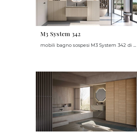
M3 System 342
mobili bagno sospesi M3 System 342 di Baxar: scopri l'Arredo Bagno in melaminico moderno e arreda il tuo bagno.