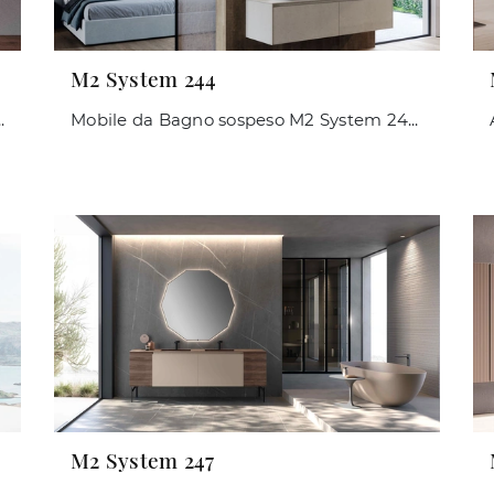
M2 System 244
bili bagno a terra e complementi in HPL di Baxar.
Mobile da Bagno sospeso M2 System 244 di Baxar: clicca e scopri di più su mobili bagno sospesi in melaminico e accessori del marchio.
M2 System 247