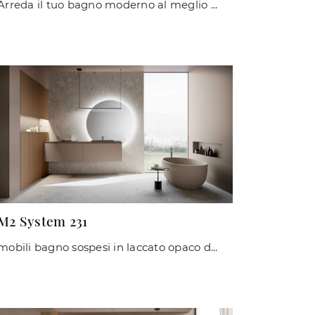
Arreda il tuo bagno moderno al meglio con M2 System 248, mobili bagno a terra e complementi in laccato opaco di Baxar.
M2 System 231
mobili bagno sospesi in laccato opaco del marchio Baxar: clicca e scopri l'arredo bagno moderno M2 System 231 per il tuo bagno.