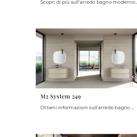
Scopri di più sull'arredo bagno moderno: mobili bagno sospesi in melami
M2 System 249
Ottieni informazioni sull'arredo bagno moderno: mobili bagno sospesi in laccato opaco come il modello M2 System 249 di Baxar ti aspettano.