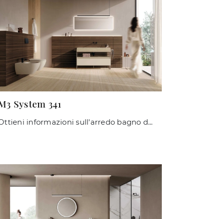
M3 System 341
Ottieni informazioni sull'arredo bagno design: mobili bagno a terra in laccato opaco come il modello M3 System 341 di Baxar ti attendono.