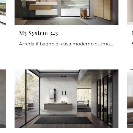
M3 System 343
Arreda il bagno di casa moderno ottimamente con M3 System 343, mobili bagno sospesi e oggetti in melaminico di Baxar.