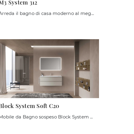
M3 System 312
Arreda il bagno di casa moderno al meglio con M3 System 312, mobili bagno sospesi e accessori in laccato opaco di Baxar.
Block System Soft C20
Mobile da Bagno sospeso Block System Soft C20 di Baxar: clicca e scopri di più su mobili bagno sospesi in melaminico e accessori del marchio.