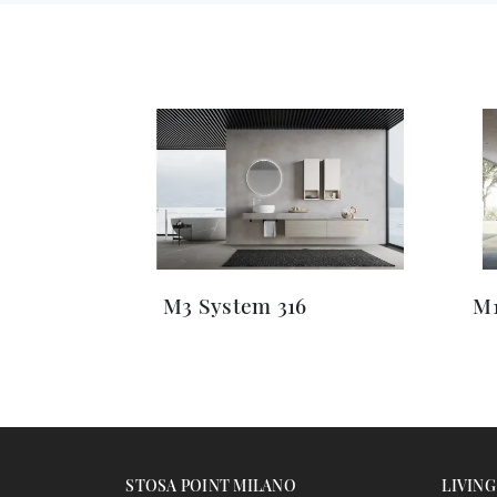
M3 System 316
M1
STOSA POINT MILANO
LIVING