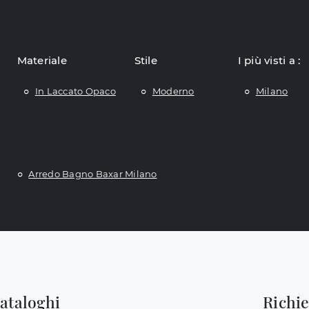
Materiale
Stile
I più visti a :
In Laccato Opaco
Moderno
Milano
Arredo Bagno Baxar Milano
cataloghi
Richi