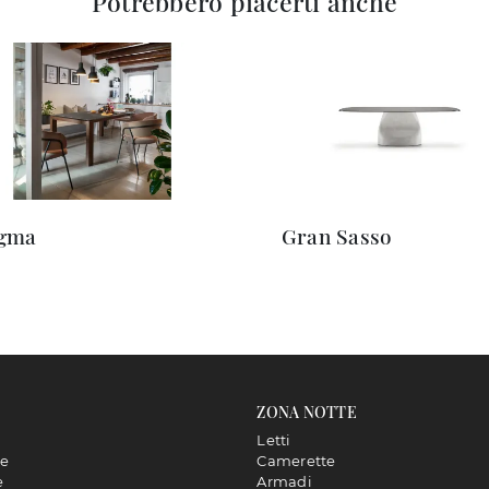
Potrebbero piacerti anche
igma
Gran Sasso
ZONA NOTTE
Letti
ne
Camerette
e
Armadi