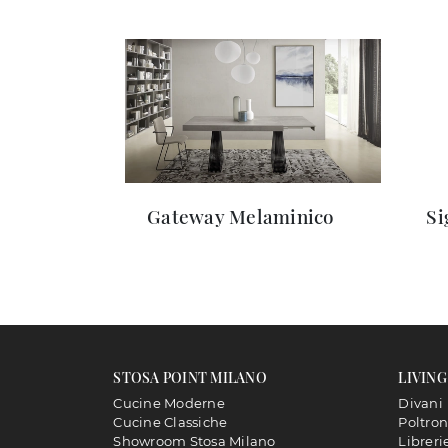
Gateway Melaminico
S
STOSA POINT MILANO
LIVING
Cucine Moderne
Divani
Cucine Classiche
Poltro
Showroom Stosa Milano
Libreri