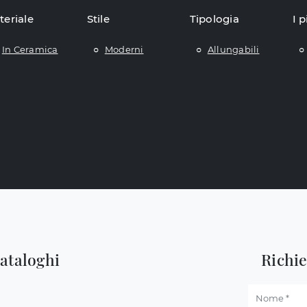
teriale
Stile
Tipologia
I p
In Ceramica
Moderni
Allungabili
cataloghi
Richi