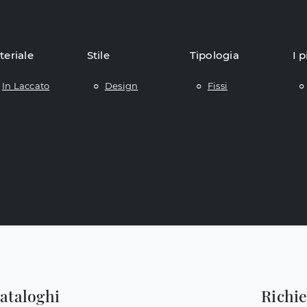
teriale
Stile
Tipologia
I p
In Laccato
Design
Fissi
cataloghi
Richi