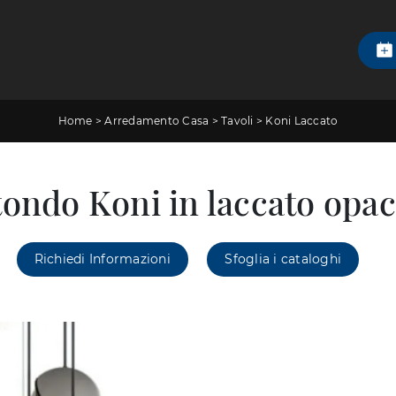
Home
>
Arredamento Casa
>
Tavoli
>
Koni Laccato
tondo Koni in laccato opa
Richiedi Informazioni
Sfoglia i cataloghi