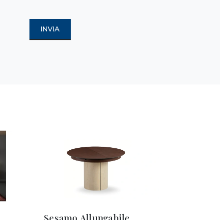
INVIA
Sesamo Allungabile