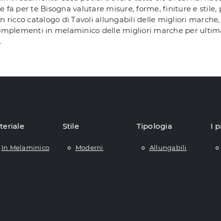
e fa per te Bisogna valutare misure, forme, finiture e stile
un ricco catalogo di Tavoli allungabili delle migliori marche
 complementi in melaminico delle migliori marche per ultimar
.
teriale
Stile
Tipologia
I p
In Melaminico
Moderni
Allungabili