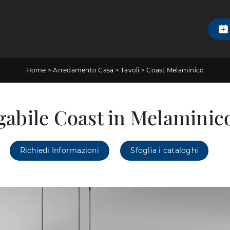
Home
>
Arredamento Casa
>
Tavoli
>
Coast Melaminico
gabile Coast in Melamini
Richiedi Informazioni
Sfoglia i cataloghi