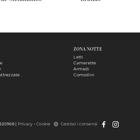
ZONA NOTTE
Letti
ne
Camerette
e
Armadi
Attrezzate
Comodini
4820968 |
Privacy
-
Cookie
Gestisci i consensi