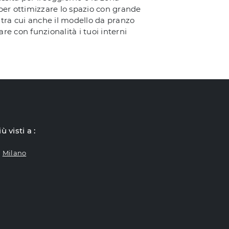
, per ottimizzare lo spazio con grande
, tra cui anche il modello da pranzo
e con funzionalità i tuoi interni
iù visti a :
Milano