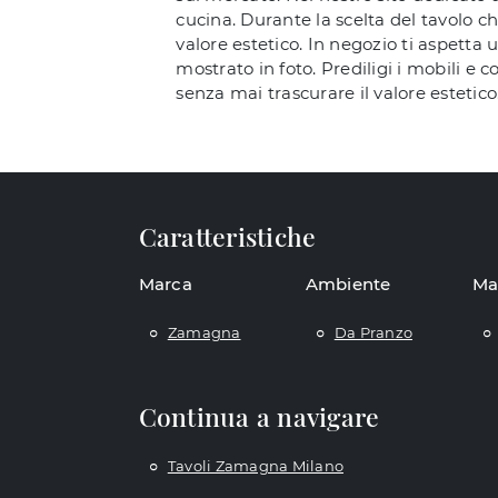
cucina. Durante la scelta del tavolo ch
valore estetico. In negozio ti aspetta 
mostrato in foto. Prediligi i mobili e
senza mai trascurare il valore estetico
Caratteristiche
Marca
Ambiente
Ma
Zamagna
Da Pranzo
Continua a navigare
Tavoli Zamagna Milano