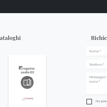
cataloghi
Richi
Ho pre