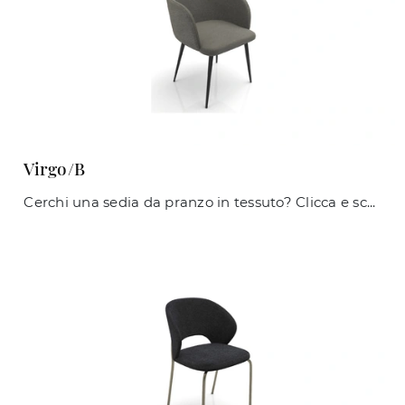
Virgo/B
Cerchi una sedia da pranzo in tessuto? Clicca e scopri il modello Virgo/B di Zamagna per ultimare i tuoi spazi alla perfezione.