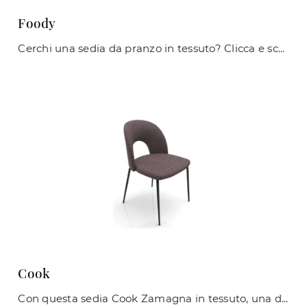
Foody
Cerchi una sedia da pranzo in tessuto? Clicca e scopri il modello Foody di Zamagna per ultimare i tuoi locali ottimamente.
Cook
Con questa sedia Cook Zamagna in tessuto, una delle nostre sedute fisse moderne, potrai valorizzare i tuoi interni.