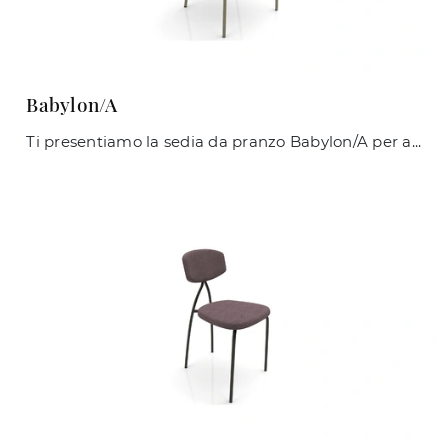
Babylon/A
Ti presentiamo la sedia da pranzo Babylon/A per atmosfere moderne, tra le più originali Sedie fisse di Zamagna.