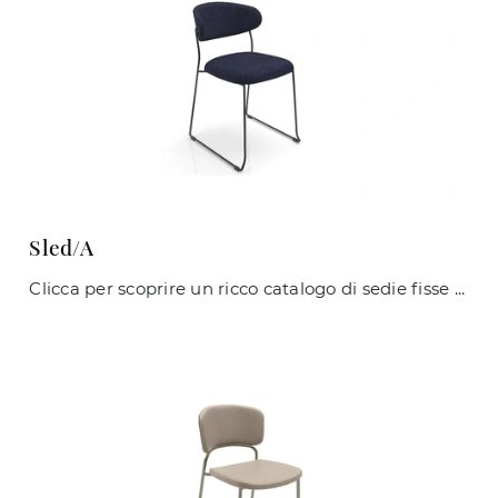
Sled/A
Clicca per scoprire un ricco catalogo di sedie fisse per stanze moderne: il modello Sled/A di Zamagna ti aspetta!