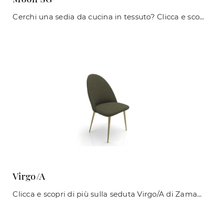
Cerchi una sedia da cucina in tessuto? Clicca e scopri il modello Moon SG di Zamagna per ultimare i tuoi locali al meglio.
Virgo/A
Clicca e scopri di più sulla seduta Virgo/A di Zamagna in tessuto: le più esclusive Sedie fisse moderne ti aspettano.