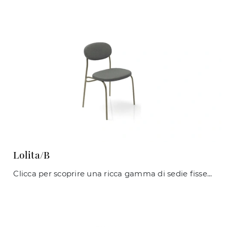
Lolita/B
Clicca per scoprire una ricca gamma di sedie fisse per stanze moderne: il modello Lolita/B di Zamagna ti aspetta!