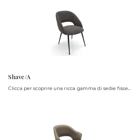
Shave/A
Clicca per scoprire una ricca gamma di sedie fisse per stanze moderne: il modello Shave/A di Zamagna ti sta aspettando!