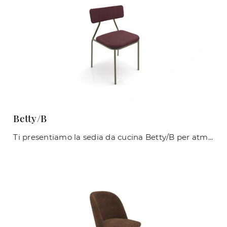
Betty/B
Ti presentiamo la sedia da cucina Betty/B per atmosfere moderne, tra le più esclusive Sedie fisse di Zamagna.