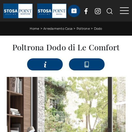
>
>
>
Home
Arredamento Casa
Poltrone
Dodo
Poltrona Dodo di Le Comfort