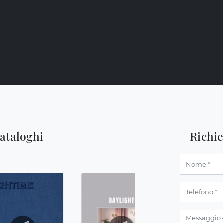
cataloghi
Richi