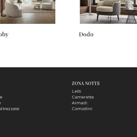
oby
Dodo
ZONA NOTTE
Letti
ne
Camerette
e
Armadi
Attrezzate
Comodini