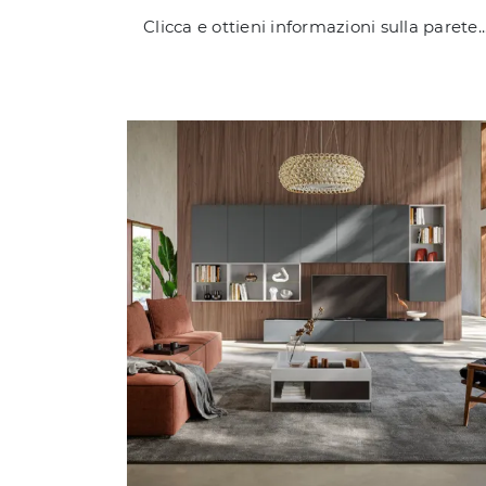
Clicca e ottieni informazioni sulla parete attrezzata Living LV735 della marca Giessegi: è la soluzione dalle linee