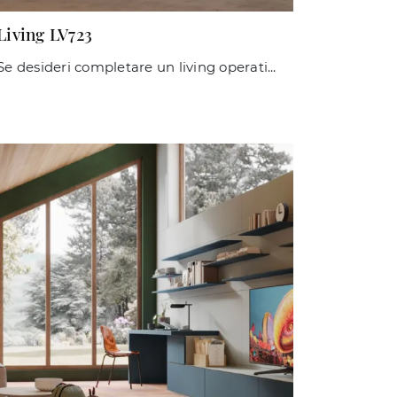
Living LV723
Se desideri completare un living operativo e pratico dalle linee moderne, ti presentiamo la parete attrezzata Living LV723 Giessegi.