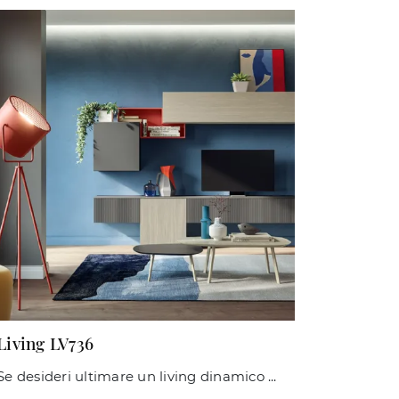
Living LV736
Se desideri ultimare un living dinamico e operativo dalle linee moderne, ti offriamo la parete attrezzata Living LV736 Giessegi.