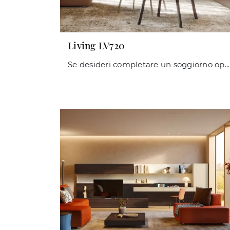
Living LV720
Se desideri completare un soggiorno operativo e pratico dalle linee moderne, ti presentiamo la parete attrezzata Living LV720 Giessegi.