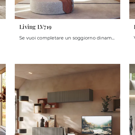
Living LV719
Se vuoi completare un soggiorno dinamico e operativo dalle linee moderne, ti offriamo la parete attrezzata Living LV719 Giessegi.