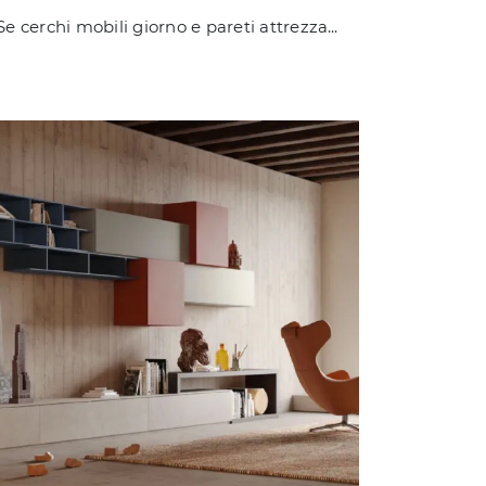
Se cerchi mobili giorno e pareti attrezzate moderne, opta per il modello Living LV729 di Giessegi: clicca e scopri di più!