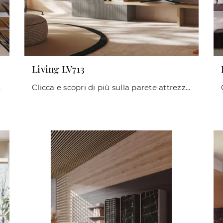
Living LV713
a e scopri di più!
Clicca e scopri di più sulla parete attrezzata Living LV713 del marchio Giessegi: è la soluzione dalle linee moderne ideale per te.