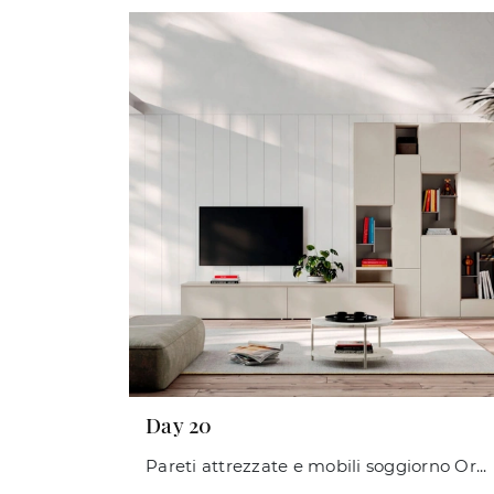
Day 20
Pareti attrezzate e mobili soggiorno Orme: clicca e scopri il modello Day 20 e potrai valorizzare stanze moderne di ogni tipo.