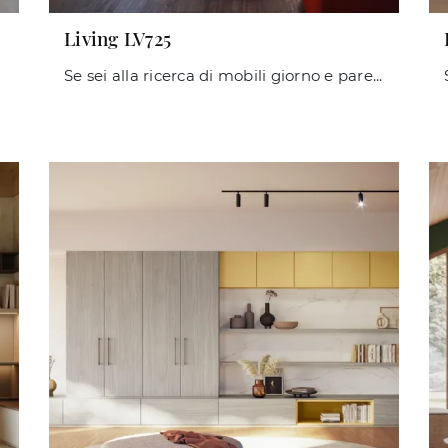
Living LV725
Se sei alla ricerca di mobili giorno e pareti attrezzate moderne, scegli il modello Living LV725 di Giessegi: clicca e scopri di più!