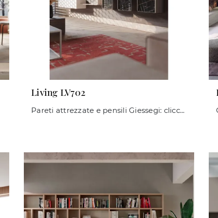
Living LV702
Pareti attrezzate e pensili Giessegi: clicca e scopri il modello Living LV702 e potrai valorizzare stanze moderne di ogni genere.