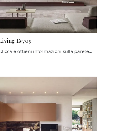
Living LV709
Clicca e ottieni informazioni sulla parete attrezzata Living LV709 della marca Giessegi: è la soluzione dalle linee moderne perfetta per te.