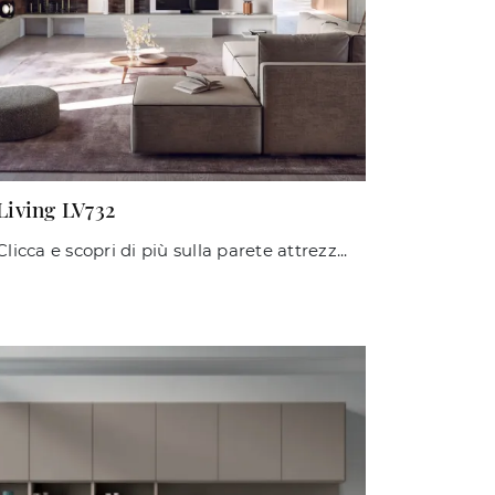
Living LV732
Clicca e scopri di più sulla parete attrezzata Living LV732 del marchio Giessegi: è la soluzione dalle linee moderne perfetta per te.