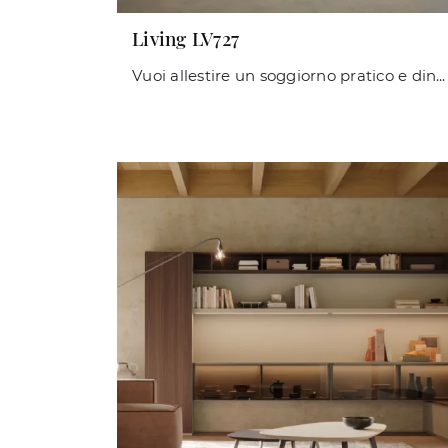
Living LV727
Vuoi allestire un soggiorno pratico e dinamico? Ti presentiamo la parete attrezzata Living LV727 Giessegi dalle forme decise moderne.