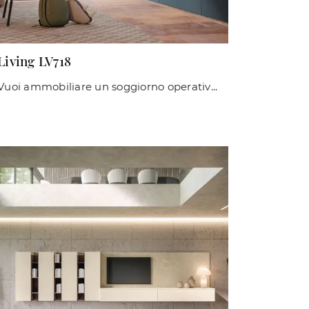
Living LV718
Vuoi ammobiliare un soggiorno operativo e pratico? Ecco a te la parete attrezzata Living LV718 Giessegi dalle linee decise moderne.