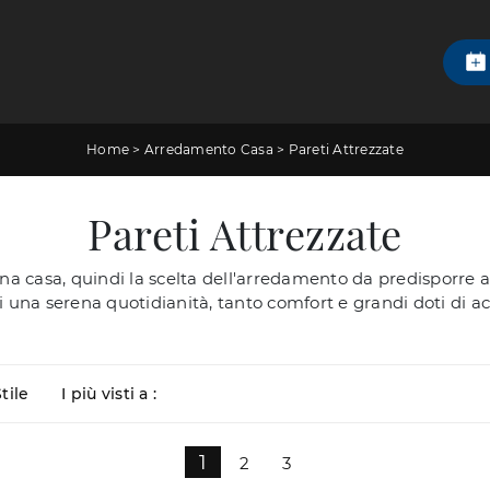
Home
>
Arredamento Casa
>
Pareti Attrezzate
Pareti Attrezzate
una casa, quindi la scelta dell'arredamento da predisporre 
i una serena quotidianità, tanto comfort e grandi doti di a
tile
I più visti a :
1
2
3