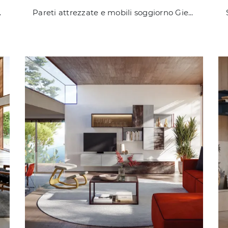
 moderne ideale per te.
Pareti attrezzate e mobili soggiorno Giessegi: clicca e scopri il modello Living LV734 e potrai impreziosire stanze moderne di ogni genere.