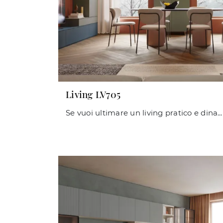
Living LV705
Se vuoi ultimare un living pratico e dinamico dalle linee moderne, ecco a te la parete attrezzata Living LV705 Giessegi.