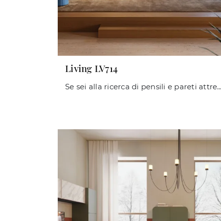
Living LV714
Se sei alla ricerca di pensili e pareti attrezzate moderne, opta per il modello Living LV714 di Giessegi: clicc