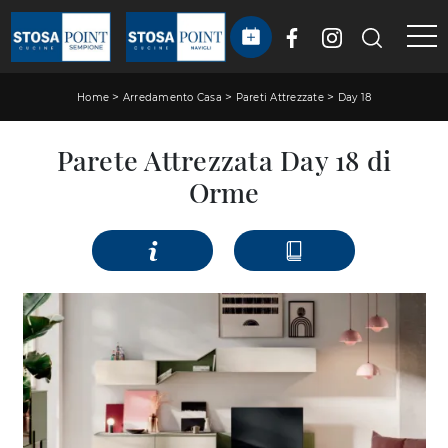
>
>
>
Home
Arredamento Casa
Pareti Attrezzate
Day 18
Parete Attrezzata Day 18 di
Orme