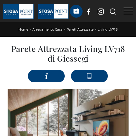
>
>
>
Home
Arredamento Casa
Pareti Attrezzate
Living LV718
Parete Attrezzata Living LV718
di Giessegi