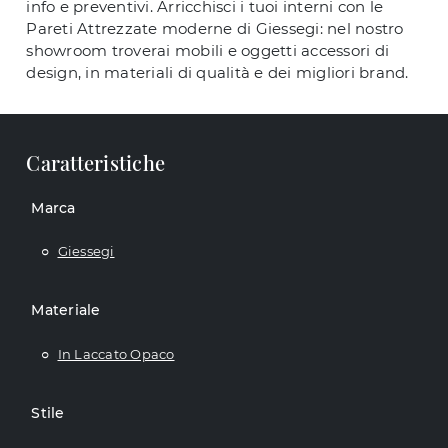
info e preventivi. Arricchisci i tuoi interni con le
Pareti Attrezzate moderne di Giessegi: nel nostro
showroom troverai mobili e oggetti accessori di
design, in materiali di qualità e dei migliori brand.
Caratteristiche
Marca
Giessegi
Materiale
In Laccato Opaco
Stile