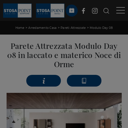
>
>
>
Home
Arredamento Casa
Pareti Attrezzate
Modulo Day 08
Parete Attrezzata Modulo Day
08 in laccato e materico Noce di
Orme