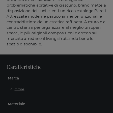
problematiche abitative di ciascuno, brand mette a
disposizione dei suoi clienti un ricco catalogo Pareti
Attrezzate moderne particolarmente funzionali e
contraddistinte da un'estetica raffinata. A muro o a
centro stanza per organizzare al meglio un open
space, le più originali composizioni d’arredo sul
mercato arredano il living sfruttando bene lo
spazio disponibile.
Caratteristiche
Marca
Orme
Materiale