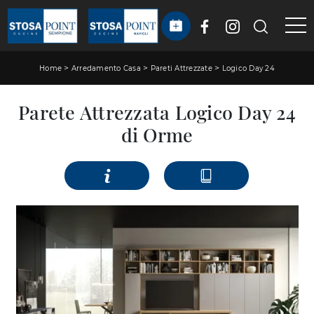
>
>
>
Home
Arredamento Casa
Pareti Attrezzate
Logico Day 24
Parete Attrezzata Logico Day 24
di Orme