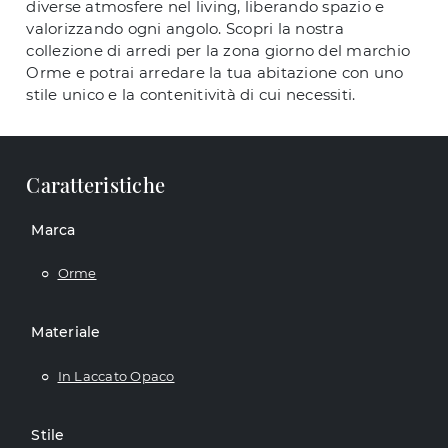
diverse atmosfere nel living, liberando spazio e
valorizzando ogni angolo. Scopri la nostra
collezione di arredi per la zona giorno del marchio
Orme e potrai arredare la tua abitazione con uno
stile unico e la contenitività di cui necessiti.
Caratteristiche
Marca
Orme
Materiale
In Laccato Opaco
Stile