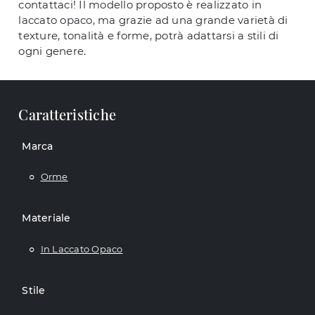
contattaci! Il modello proposto è realizzato in
laccato opaco, ma grazie ad una grande varietà di
texture, tonalità e forme, potrà adattarsi a stili di
ogni genere.
Caratteristiche
Marca
Orme
Materiale
In Laccato Opaco
Stile