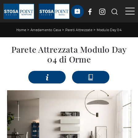
>
>
>
Home
Arredamento Casa
Pareti Attrezzate
Modulo Day 04
Parete Attrezzata Modulo Day
04 di Orme