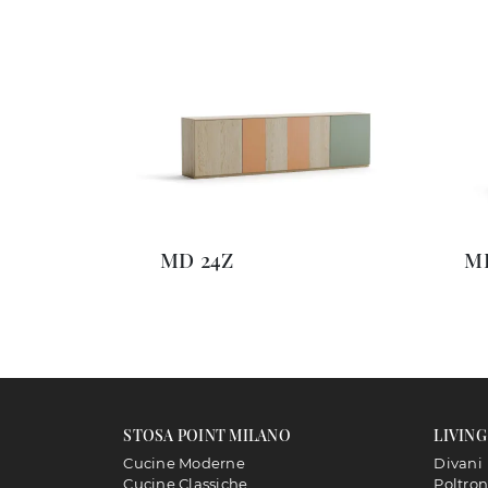
MD 24Z
M
STOSA POINT MILANO
LIVING
Cucine Moderne
Divani
Cucine Classiche
Poltro