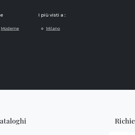
le
I più visti a :
Moderne
Milano
cataloghi
Richi