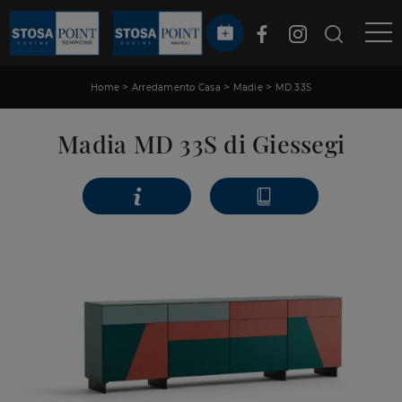
>
>
>
Home
Arredamento Casa
Madie
MD 33S
Madia MD 33S di Giessegi