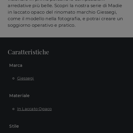
arredative più belle. Scopri la nostra serie di Madie
in laccato opaco del rinomato marchio Giessegi,
come il modello nella fotografia, e potrai creare un
soggiorno operativo e pratico.
Caratteristiche
Marca
Giessegi
Materiale
In Laccato Opaco
Stile