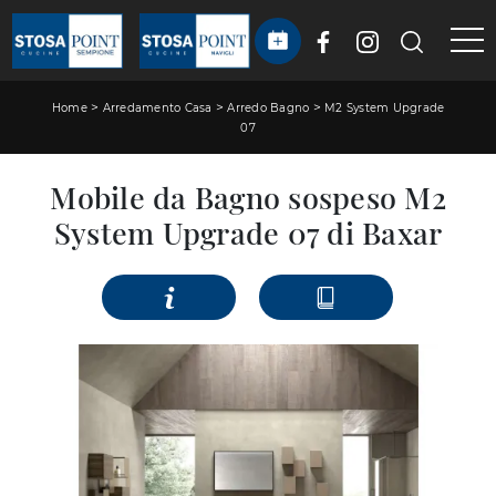
>
>
>
Home
Arredamento Casa
Arredo Bagno
M2 System Upgrade
07
Mobile da Bagno sospeso M2
System Upgrade 07 di Baxar