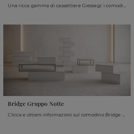
Una ricca gamma di cassettiere Giessegi: i comodini moderni in laccato opaco, come Dafne Gruppo Notte, sono tra le proposte più originali.
Bridge Gruppo Notte
Clicca e ottieni informazioni sul comodino Bridge Gruppo Notte: Comodini e mobili con cassetti di Giessegi sono ideali per spazi design.