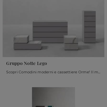
Gruppo Notte Lego
Scopri Comodini moderni e cassettiere Orme! Il modello Gruppo Notte Lego costruito in laccato opaco è la soluzione ottimale.