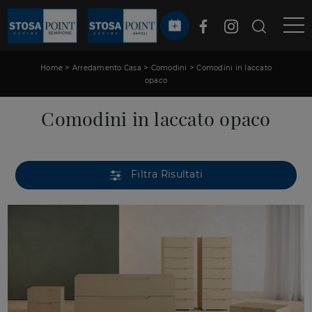
>
>
>
Home
Arredamento Casa
Comodini
Comodini in laccato
opaco
Comodini in laccato opaco
Filtra Risultati