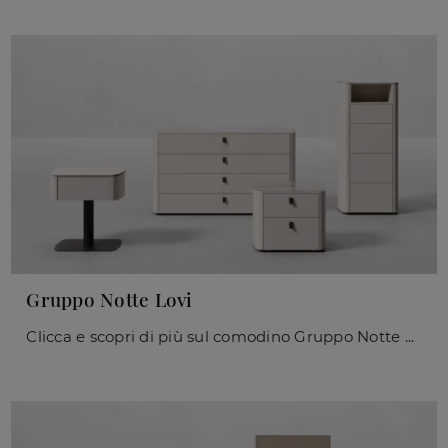
Gruppo Notte Lovi
Clicca e scopri di più sul comodino Gruppo Notte Lovi: Comodini e cassettiere di Orme sono ideali per spazi moderni.