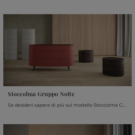
Stoccolma Gruppo Notte
Se desideri sapere di più sul modello Stoccolma Gruppo Notte, clicca e scopri i Comodini e comò Giessegi ideali per la tua zona del riposo.