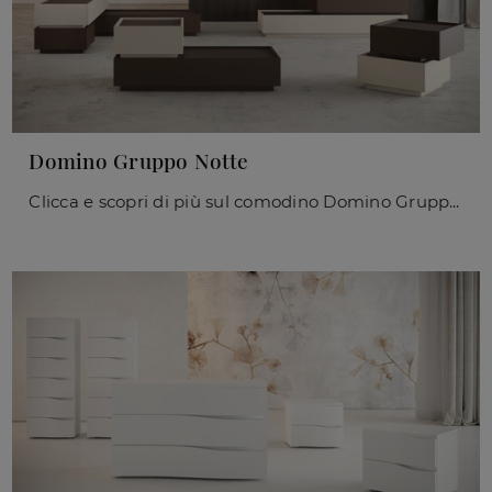
Domino Gruppo Notte
Clicca e scopri di più sul comodino Domino Gruppo Notte: Comodini e mobili con cassetti di Giessegi sono ideali per spazi design.