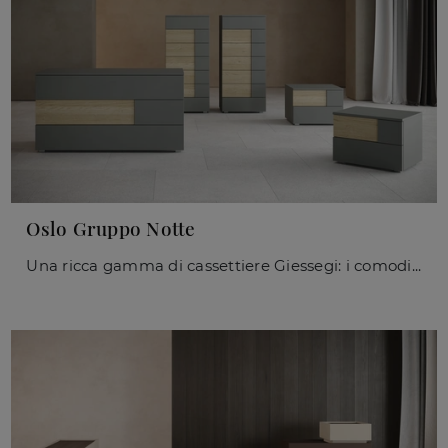
Oslo Gruppo Notte
Una ricca gamma di cassettiere Giessegi: i comodini moderni in laccato opaco, come Oslo Gruppo Notte, sono tra le proposte più esclusive.