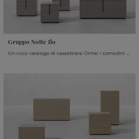
Gruppo Notte Ilo
Un ricco catalogo di cassettiere Orme: i comodini moderni in laccato opaco, come Gruppo Notte Ilo, sono tra le soluzioni più originali.