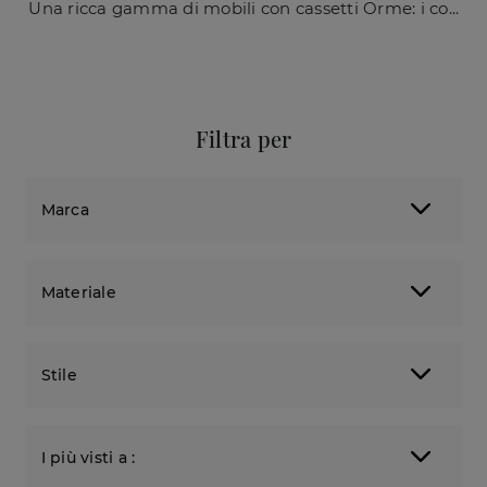
Una ricca gamma di mobili con cassetti Orme: i comodini moderni in laccato opaco, come Gruppo Notte Aries, sono tra le proposte più esclusive.
Filtra per
Marca
Materiale
Stile
I più visti a :