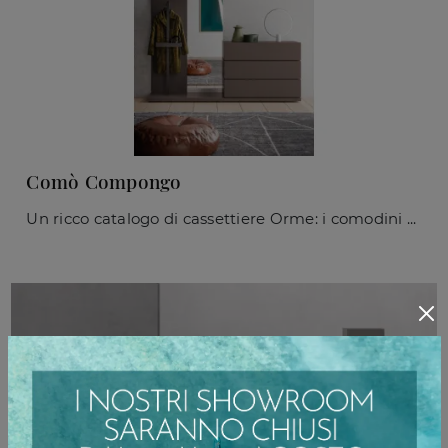
Comò Compongo
Un ricco catalogo di cassettiere Orme: i comodini moderni in laccato opaco, come Comò Compongo, sono tra le proposte più esclusive.