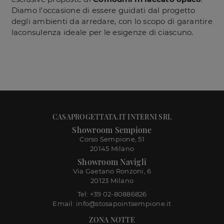
Diamo l'occasione di essere guidati dal progetto
degli ambienti da arredare, con lo scopo di garantire
laconsulenza ideale per le esigenze di ciascuno.
CASAPROGETTATA.IT INTERNI SRL
Showroom Sempione
Corso Sempione, 51
20145 Milano
Showroom Navigli
Via Gaetano Ronzoni, 6
20123 Milano
Tel: +39 02-80886826
Email: info@stosapointsempione.it
ZONA NOTTE