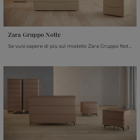
Zara Gruppo Notte
Se vuoi sapere di più sul modello Zara Gruppo Notte, clicca e scopri i Comodini e comò Giessegi ideali per la tua camera da letto.