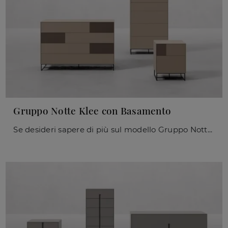
Gruppo Notte Klee con Basamento
Se desideri sapere di più sul modello Gruppo Notte Klee con Basamento, clicca e scopri i Comodini e comò Orme ideali per la tua zona notte.