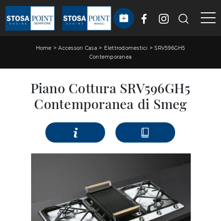
>
>
>
Home
Accessori Casa
Elettrodomestici
SRV596GH5
Contemporanea
Piano Cottura SRV596GH5
Contemporanea di Smeg