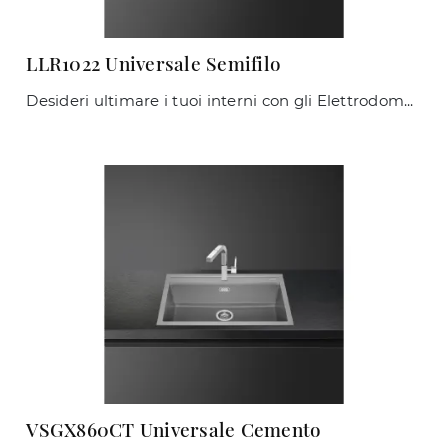
LLR1022 Universale Semifilo
Desideri ultimare i tuoi interni con gli Elettrodomestici Smeg? Eccoti differenti modelli di Lavelli come LLR1022 Universale Semifilo.
VSGX860CT Universale Cemento