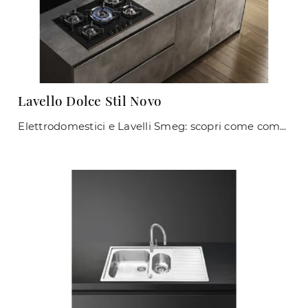
Lavello Dolce Stil Novo
Elettrodomestici e Lavelli Smeg: scopri come completare i tuoi spazi e la tua zona cucina con il modello Lavello Dolce Stil Novo.