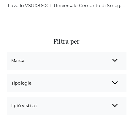
Lavello VSGX860CT Universale Cemento di Smeg: clicca e ottieni informazioni su apparecchi elettrici e Lavelli del noto e conosciuto brand, leader del ...
Filtra per
Marca
Tipologia
I più visti a :