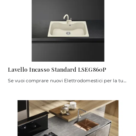
Lavello Incasso Standard LSEG860P
Se vuoi comprare nuovi Elettrodomestici per la tua cucina, ottieni informazioni sul modello Lavello Incasso Standard LSEG860P dell'azienda Smeg.