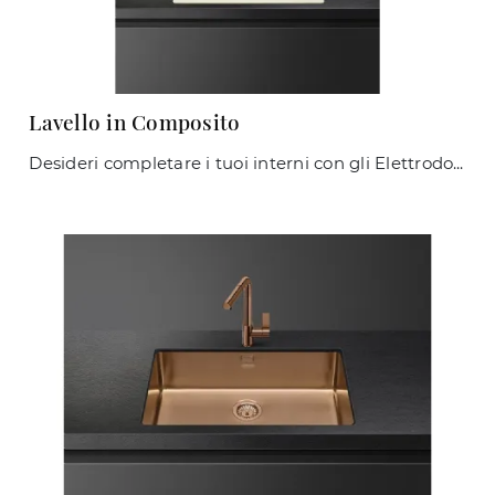
Lavello in Composito
Desideri completare i tuoi interni con gli Elettrodomestici Smeg? Ti presentiamo vari modelli di Lavelli come Lavello in Composito.