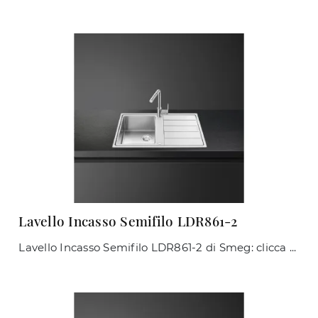
Lavello Incasso Semifilo LDR861-2
Lavello Incasso Semifilo LDR861-2 di Smeg: clicca e scopri di più su apparecchi elettrici e Lavelli del noto e rinomato brand, leader del settore!