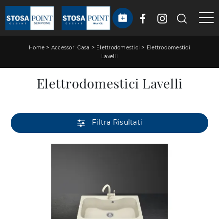
>
>
>
Home
Accessori Casa
Elettrodomestici
Elettrodomestici
Lavelli
Elettrodomestici Lavelli
Filtra Risultati