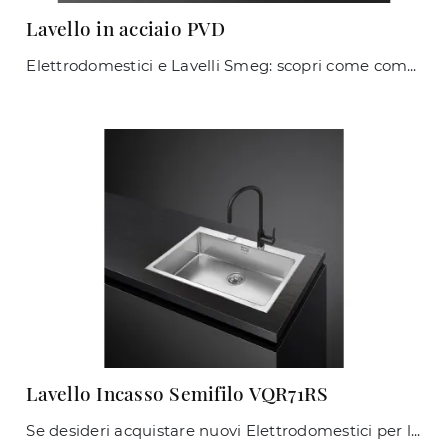
Lavello in acciaio PVD
Elettrodomestici e Lavelli Smeg: scopri come completare i tuoi spazi e la tua zona cucina con il modello Lavello in acciaio PVD.
Lavello Incasso Semifilo VQR71RS
Se desideri acquistare nuovi Elettrodomestici per la tua cucina, ottieni informazioni sul modello Lavello Incasso Semifilo VQR71RS del brand Smeg.