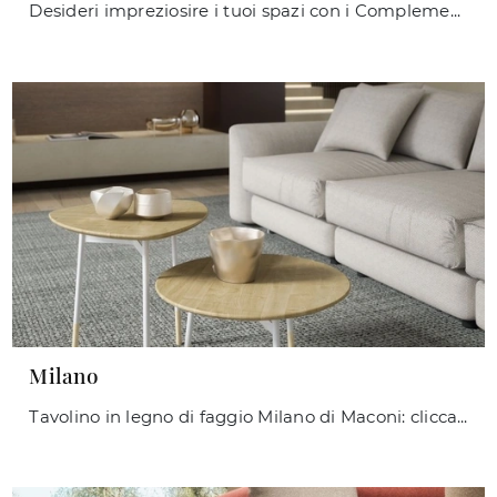
Desideri impreziosire i tuoi spazi con i Complementi Maconi? Eccoti vari modelli di tavolini in melaminico come Milord Double.
Milano
Tavolino in legno di faggio Milano di Maconi: clicca e ottieni informazioni sui Complementi e tavolini moderni in legno del rinomato marchio!