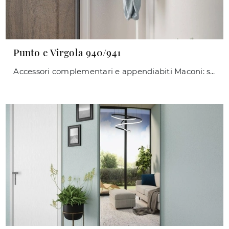
Punto e Virgola 940/941
Accessori complementari e appendiabiti Maconi: scopri come completare i tuoi locali moderni con il modello Punto e Virgola 940/941.