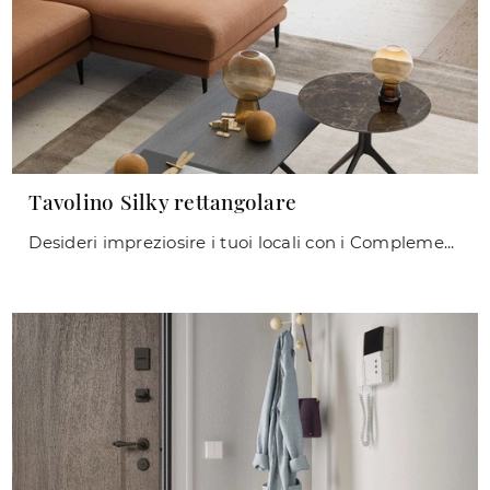
Tavolino Silky rettangolare
Desideri impreziosire i tuoi locali con i Complementi Le Comfort? Ti presentiamo vari modelli di tavolini in legno come Tavolino Silky rettangolare.