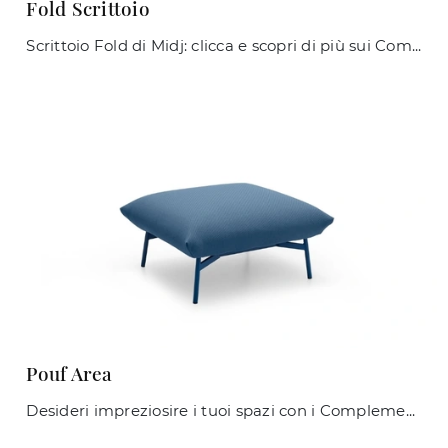
Fold Scrittoio
Scrittoio Fold di Midj: clicca e scopri di più sui Complementi e scrittoi moderni in metallo del noto e conosciuto brand!
Pouf Area
Desideri impreziosire i tuoi spazi con i Complementi Midj? Ti presentiamo differenti modelli di pouf in tessuto come Pouf Area.