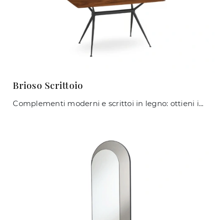
Brioso Scrittoio
Complementi moderni e scrittoi in legno: ottieni informazioni sul modello Brioso Scrittoio di Midj e potrai valorizzare i tuoi interni.