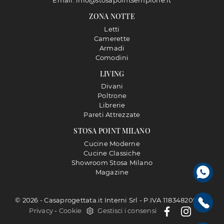
Email: info@stosapointsempione.it
ZONA NOTTE
Letti
Camerette
Armadi
Comodini
LIVING
Divani
Poltrone
Librerie
Pareti Attrezzate
STOSA POINT MILANO
Cucine Moderne
Cucine Classiche
Showroom Stosa Milano
Magazine
© 2026 - Casaprogettata.it Interni Srl - P.IVA 11834820968 |
Privacy
-
Cookie
Gestisci i consensi