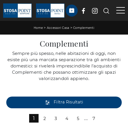
>
>
Home
Accessori Casa
Complementi
Complementi
Sempre più spesso, nelle abitazioni di oggi, non
esiste più una marcata separazione tra gli ambienti
domestici: si rivelerà imprescindibile l'acquisto di
Complementi che possano ottimizzare gli spazi
valorizzandoli appieno.
Filtra Risultati
1
2
3
4
5
....
7