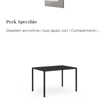
Peek Specchio
Desideri arricchire i tuoi spazi con i Complementi Midj? Ecco qui diversi modelli di specchi senza cornice come Peek Specchio.