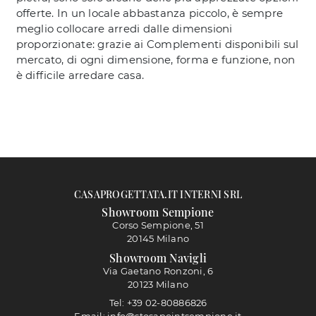
offerte. In un locale abbastanza piccolo, è sempre
meglio collocare arredi dalle dimensioni
proporzionate: grazie ai Complementi disponibili sul
mercato, di ogni dimensione, forma e funzione, non
è difficile arredare casa.
CASAPROGETTATA.IT INTERNI SRL
Showroom Sempione
Corso Sempione, 51
20145 Milano
Showroom Navigli
Via Gaetano Ronzoni, 6
20123 Milano
Tel: +39 02-80886826