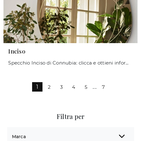
Inciso
Specchio Inciso di Connubia: clicca e ottieni informazioni sui Complementi e specchi moderni senza cornice del noto e rinomato brand!
1
2
3
4
5
....
7
Filtra per
Marca