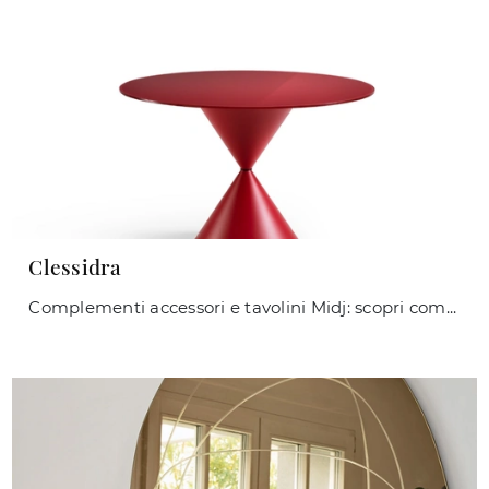
Clessidra
Complementi accessori e tavolini Midj: scopri come completare i tuoi spazi design con il modello Clessidra.