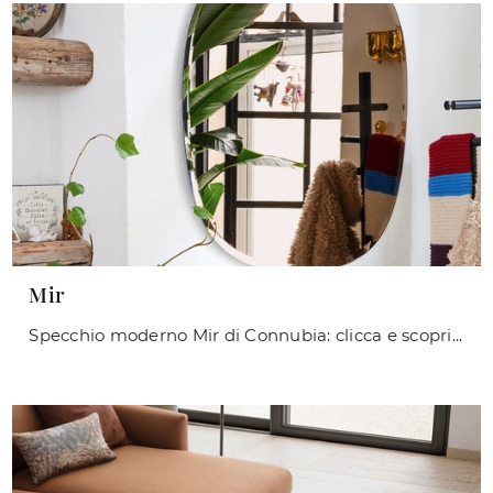
Mir
Specchio moderno Mir di Connubia: clicca e scopri di più sui Complementi e specchi moderni senza cornice del noto e conosciuto marchio!