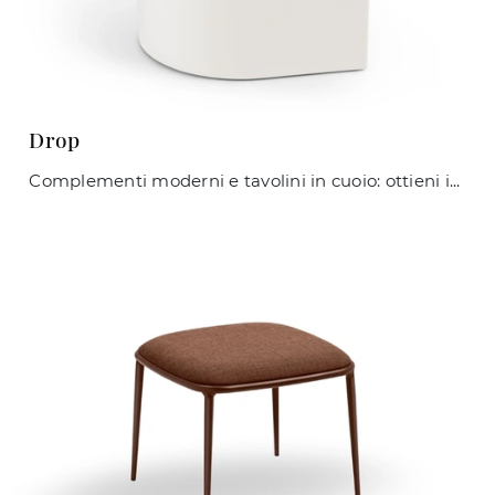
Drop
Complementi moderni e tavolini in cuoio: ottieni informazioni sul modello Drop di Midj e potrai impreziosire i tuoi interni.