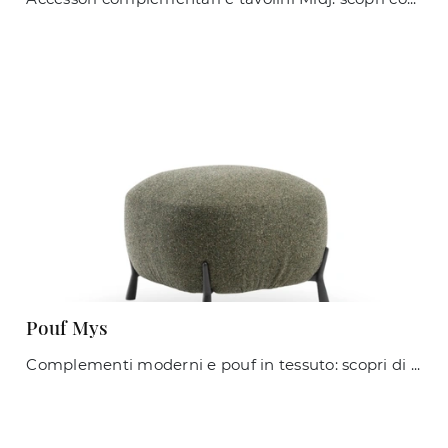
Pouf Mys
Complementi moderni e pouf in tessuto: scopri di più sul modello Pouf Mys di Midj e potrai arricchire i tuoi interni.