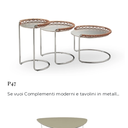
P47
Se vuoi Complementi moderni e tavolini in metallo ottieni informazioni sul modello P47 del marchio Midj.