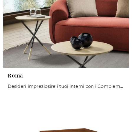
Roma
Desideri impreziosire i tuoi interni con i Complementi Maconi? Ecco qui differenti modelli di tavolini in legno come Roma.