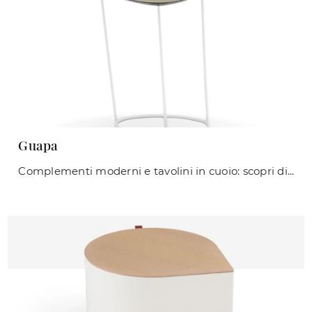
Guapa
Complementi moderni e tavolini in cuoio: scopri di più sul modello Guapa di Midj e potrai completare i tuoi interni.