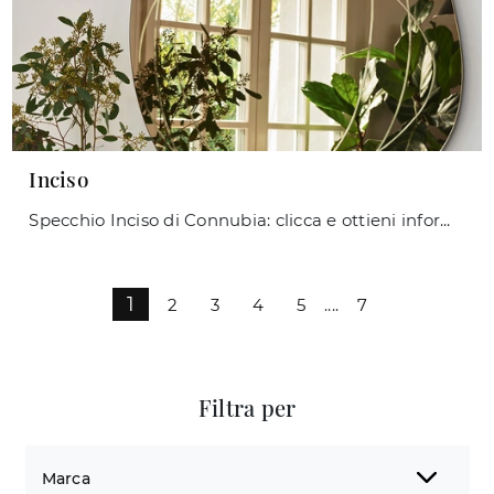
Inciso
Specchio Inciso di Connubia: clicca e ottieni informazioni sui Complementi e specchi moderni senza cornice del noto e rinomato brand!
1
2
3
4
5
....
7
Filtra per
Marca