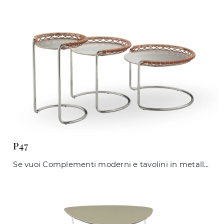
P47
Se vuoi Complementi moderni e tavolini in metallo ottieni informazioni sul modello P47 del marchio Midj.