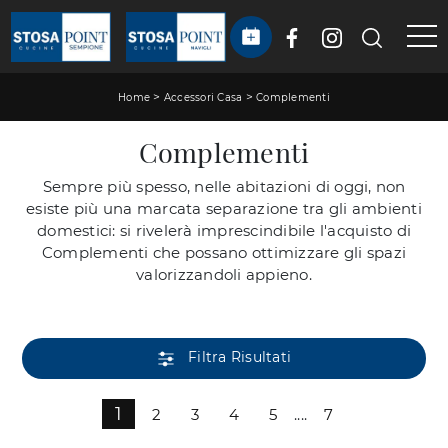
>
>
Home
Accessori Casa
Complementi
Complementi
Sempre più spesso, nelle abitazioni di oggi, non
esiste più una marcata separazione tra gli ambienti
domestici: si rivelerà imprescindibile l'acquisto di
Complementi che possano ottimizzare gli spazi
valorizzandoli appieno.
Filtra Risultati
1
2
3
4
5
....
7