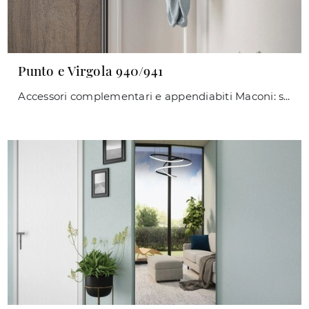
Punto e Virgola 940/941
Accessori complementari e appendiabiti Maconi: scopri come completare i tuoi locali moderni con il modello Punto e Virgola 940/941.