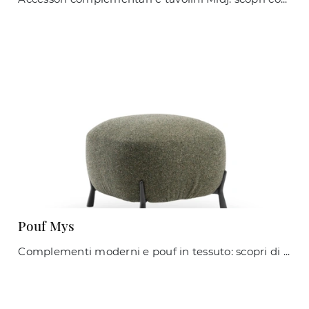
Pouf Mys
Complementi moderni e pouf in tessuto: scopri di più sul modello Pouf Mys di Midj e potrai arricchire i tuoi interni.