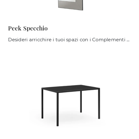
Peek Specchio
Desideri arricchire i tuoi spazi con i Complementi Midj? Ecco qui diversi modelli di specchi senza cornice come Peek Specchio.