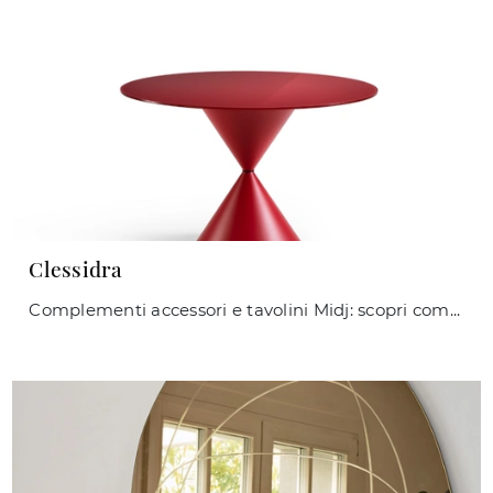
Clessidra
Complementi accessori e tavolini Midj: scopri come completare i tuoi spazi design con il modello Clessidra.