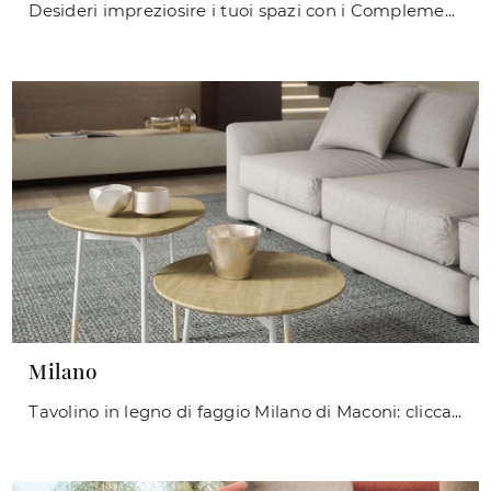
Desideri impreziosire i tuoi spazi con i Complementi Maconi? Eccoti vari modelli di tavolini in melaminico come Milord Double.
Milano
Tavolino in legno di faggio Milano di Maconi: clicca e ottieni informazioni sui Complementi e tavolini moderni in legno del rinomato marchio!