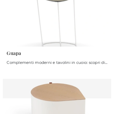
Guapa
Complementi moderni e tavolini in cuoio: scopri di più sul modello Guapa di Midj e potrai completare i tuoi interni.