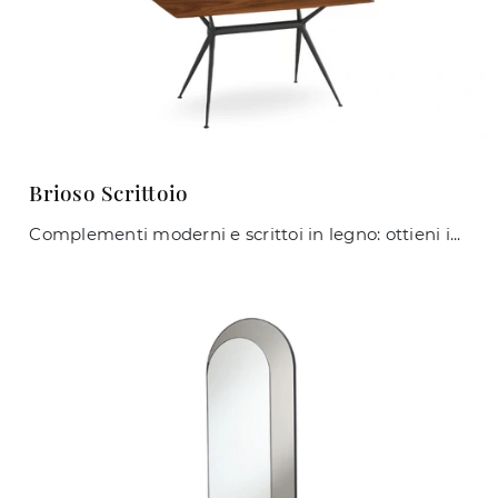
Brioso Scrittoio
Complementi moderni e scrittoi in legno: ottieni informazioni sul modello Brioso Scrittoio di Midj e potrai valorizzare i tuoi interni.