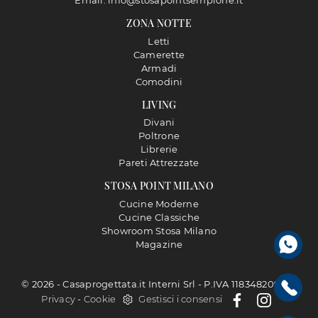
Email: info@stosapointsempione.it
ZONA NOTTE
Letti
Camerette
Armadi
Comodini
LIVING
Divani
Poltrone
Librerie
Pareti Attrezzate
STOSA POINT MILANO
Cucine Moderne
Cucine Classiche
Showroom Stosa Milano
Magazine
© 2026 - Casaprogettata.it Interni Srl - P.IVA 11834820968 |
Privacy
-
Cookie
Gestisci i consensi