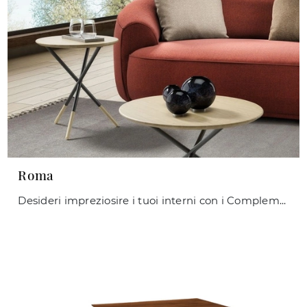
Roma
Desideri impreziosire i tuoi interni con i Complementi Maconi? Ecco qui differenti modelli di tavolini in legno come Roma.