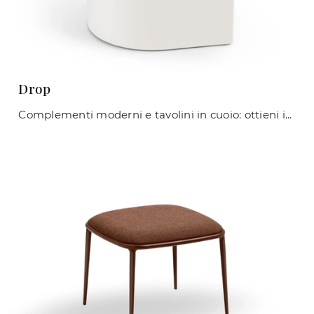
Drop
Complementi moderni e tavolini in cuoio: ottieni informazioni sul modello Drop di Midj e potrai impreziosire i tuoi interni.