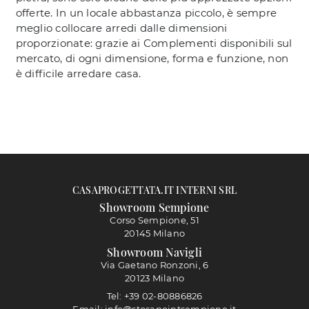
offerte. In un locale abbastanza piccolo, è sempre
meglio collocare arredi dalle dimensioni
proporzionate: grazie ai Complementi disponibili sul
mercato, di ogni dimensione, forma e funzione, non
è difficile arredare casa.
CASAPROGETTATA.IT INTERNI SRL
Showroom Sempione
Corso Sempione, 51
20145 Milano
Showroom Navigli
Via Gaetano Ronzoni, 6
20123 Milano
Tel: +39 02-80886826