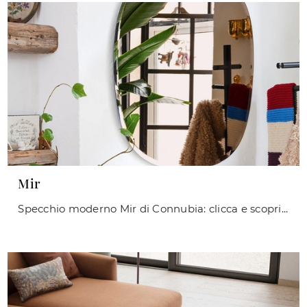
Mir
Specchio moderno Mir di Connubia: clicca e scopri di più sui Complementi e specchi moderni senza cornice del noto e conosciuto marchio!