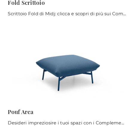
Fold Scrittoio
Scrittoio Fold di Midj: clicca e scopri di più sui Complementi e scrittoi moderni in metallo del noto e conosciuto brand!
Pouf Area
Desideri impreziosire i tuoi spazi con i Complementi Midj? Ti presentiamo differenti modelli di pouf in tessuto come Pouf Area.