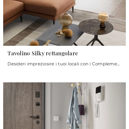
Tavolino Silky rettangolare
Desideri impreziosire i tuoi locali con i Complementi Le Comfort? Ti presentiamo vari modelli di tavolini in legno come Tavolino Silky rettangolare.