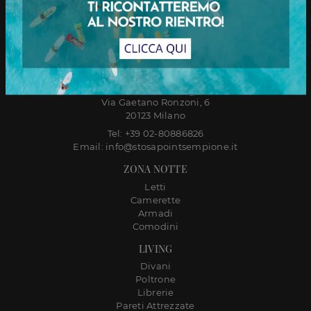
CASAPROGETTATA.IT INTERNI SRL
Showroom Sempione
Corso Sempione, 51
20145 Milano
Showroom Navigli
Via Gaetano Ronzoni, 6
20123 Milano
Tel: +39 02-80886826
Email: info@stosapointsempione.it
ZONA NOTTE
Letti
Camerette
Armadi
Comodini
LIVING
Divani
Poltrone
Librerie
Pareti Attrezzate