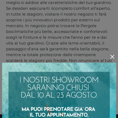
meglio si addice alle caratteristiche del tuo giardino.
Se desideri assicurarti ilcompleto comfort all'aperto,
in tutte le stagioni, visitare il nostro negozio ti farà
scoprire i più innovativi prodotti per esterni sul
mercato. In negozio potrai trovare le Pergole
bioclimatiche più belle, accessoriate e confortevoli:
scegli le finiture e le misure che fanno per te e dai
vita al tuo giardino. Grazie alle lame orientabili, il
passaggio d'aria sarà garantito nella bella stagione,
mentre la totale protezione dalle intemperie
scalderà le stagioni più fredde. Non rinunicare al tuo
benessere con il mutare delle condizioni
atmosferiche: le Pergole bioclimatiche ti
consentiranno di ricreare il clima perfetto durante
l'intero anno.