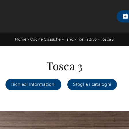
Home
>
Cucine Classiche Milano
>
non_attivo
>
Tosca 3
Tosca 3
Richiedi Informazioni
Sfoglia i cataloghi