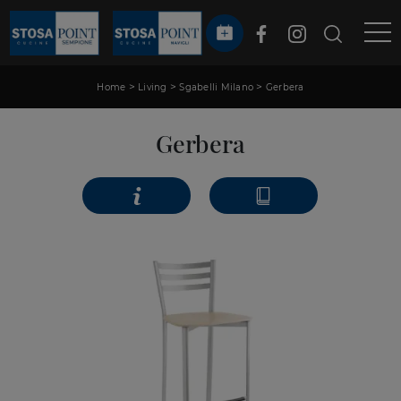
>
>
>
Home
Living
Sgabelli Milano
Gerbera
Gerbera