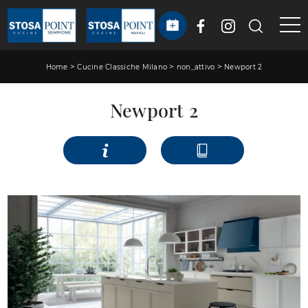
>
>
>
Home
Cucine Classiche Milano
non_attivo
Newport 2
Newport 2