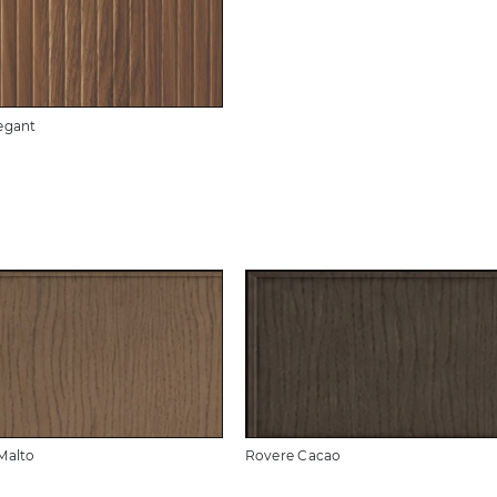
egant
Malto
Rovere Cacao