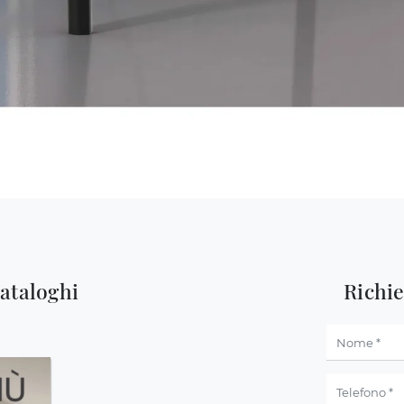
cataloghi
Richi