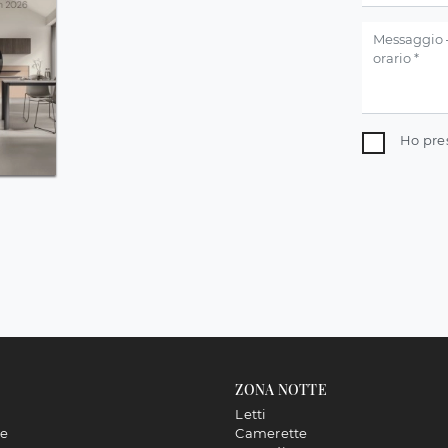
Ho pre
ZONA NOTTE
Letti
ne
Camerette