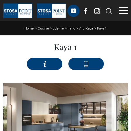
>
>
>
Home
Cucine Moderne Milano
Art>Kaya
Kaya 1
Kaya 1