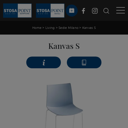
>
>
>
Home
Living
Sedie Milano
Kanvas S
Kanvas S