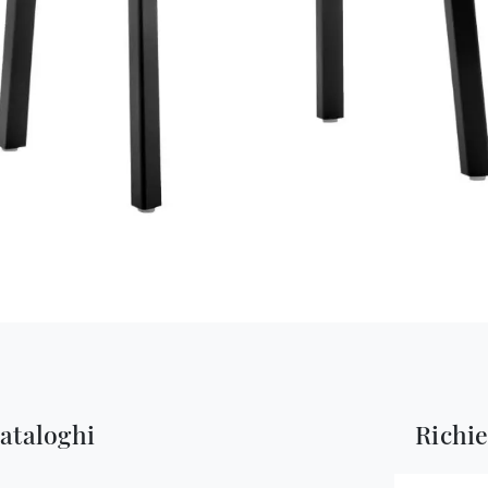
cataloghi
Richi