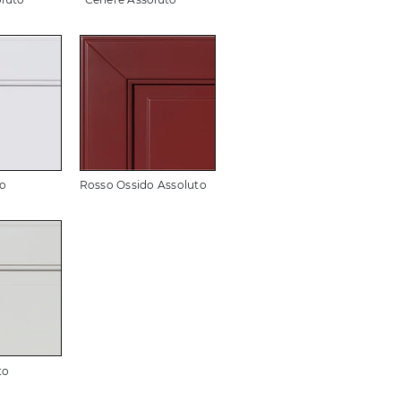
to
Rosso Ossido Assoluto
to