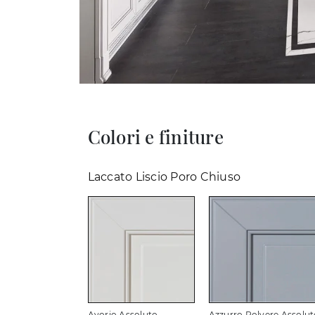
Colori e finiture
Laccato Liscio Poro Chiuso
Avorio Assoluto
Azzurro Polvere Assolut