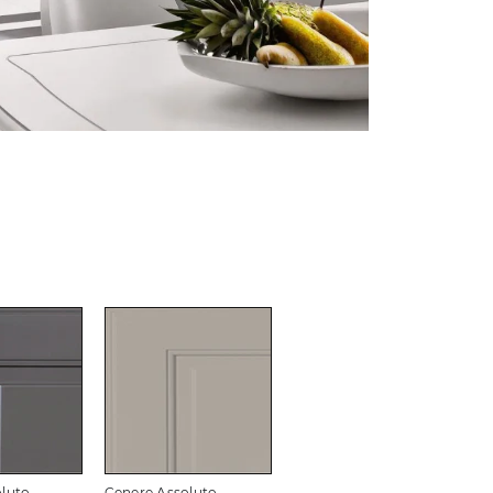
luto
Cenere Assoluto