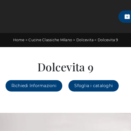
Home
>
Cucine Classiche Milano
>
Dolcevita
>
Dolcevita 9
Dolcevita 9
Richiedi Informazioni
Sfoglia i cataloghi