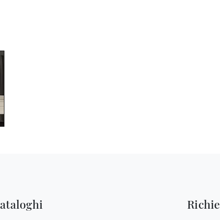
cataloghi
Richi