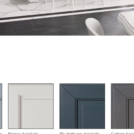
o
Bianco Assoluto
Blu Nettuno Assoluto
Carbon Asso