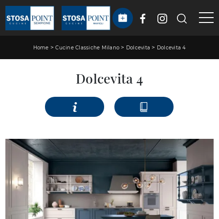
>
>
>
Home
Cucine Classiche Milano
Dolcevita
Dolcevita 4
Dolcevita 4