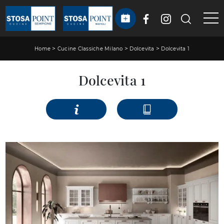
>
>
>
Home
Cucine Classiche Milano
Dolcevita
Dolcevita 1
Dolcevita 1