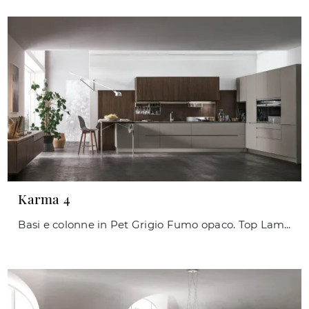
Karma 4
Basi e colonne in Pet Grigio Fumo opaco. Top Laminato Grafite Brown. Pensili e schienale magnetico Joy System in Termo Strutturato Rovere Corteccia.