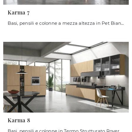
Karma 7
Basi, pensili e colonne a mezza altezza in Pet Bianco Assoluto opaco. Schienale in Fenix Nero Ingo. Top Quarzo Absolute White. Elementi a giorno i ...
Karma 8
Basi, pensili e colonne in Termo Strutturato Rovere Essenza. Top HPL Ossido, schienale in Fenix Castoro Ottawa. Piano snack in Fenix Nero Ingo.