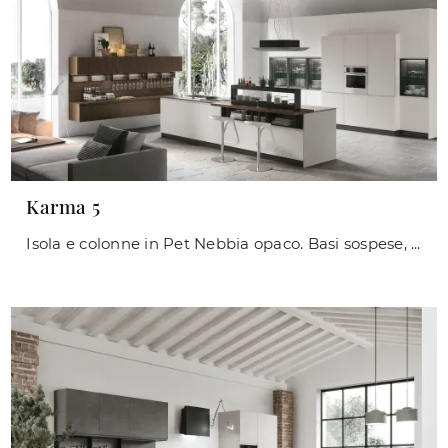
Karma 5
Isola e colonne in Pet Nebbia opaco. Basi sospese, pensili e schienale magnetico Joy Sy- stem in Termo Strutturato Rovere Corteccia. Top Neolith® ...