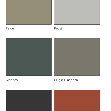
Felce
Frost
Ginepro
Grigio Piacenza