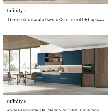
Infinity 7
Il termo-strutturato Rovere Cumino e il PET opaco Verde Pistacchio si incontrano in una composizione ad angolo funzionale su entrambi i lati. Il ...
Infinity 8
Rovere Liquirizia, Blu Marino, top HPL Travertino