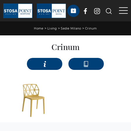
>
>
>
Home
Living
Sedie Milano
Crinum
Crinum