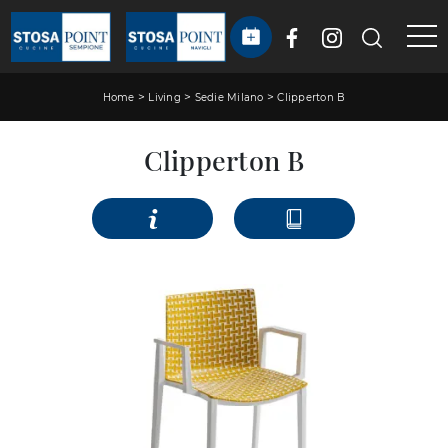
>
>
>
Home
Living
Sedie Milano
Clipperton B
Clipperton B