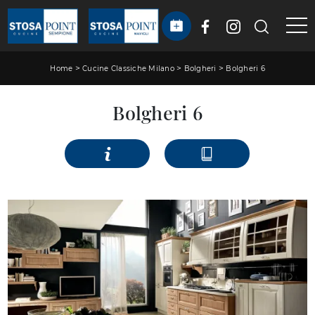
>
>
>
Home
Cucine Classiche Milano
Bolgheri
Bolgheri 6
Bolgheri 6