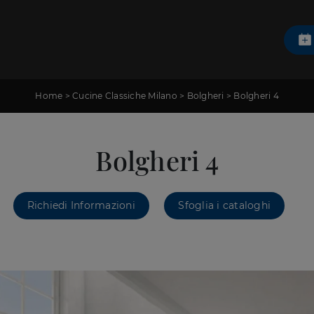
Home
>
Cucine Classiche Milano
>
Bolgheri
>
Bolgheri 4
Bolgheri 4
Richiedi Informazioni
Sfoglia i cataloghi