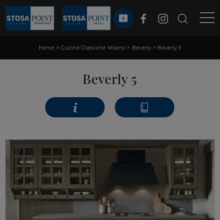
>
>
>
Home
Cucine Classiche Milano
Beverly
Beverly 5
Beverly 5