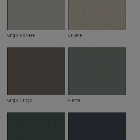
Grigio Polvere
Savana
Grigio Fango
Menta