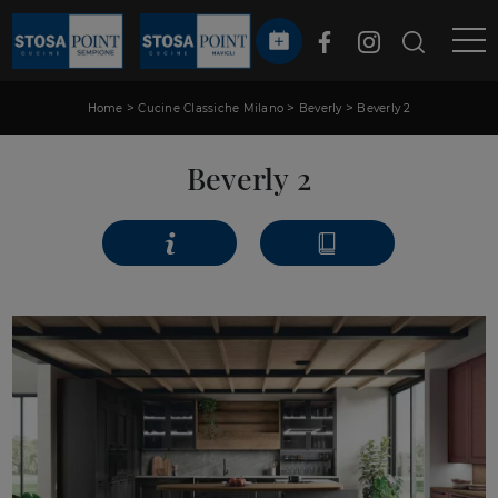
>
>
>
Home
Cucine Classiche Milano
Beverly
Beverly 2
Beverly 2