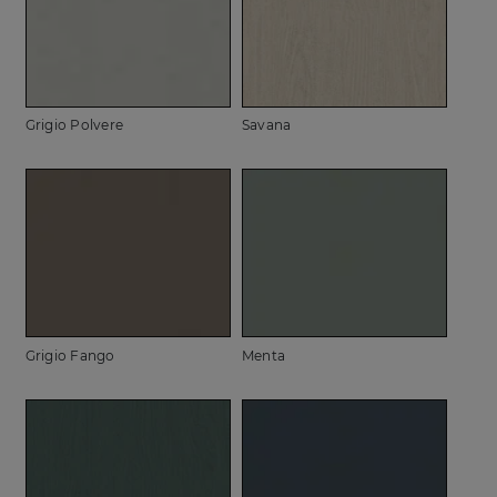
Grigio Polvere
Savana
Grigio Fango
Menta