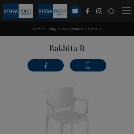
>
>
>
Home
Living
Sedie Milano
Bakhita B
Bakhita B